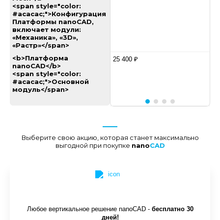
<span style="color:
#acacac;">Конфигурация
Платформы nanoCAD,
включает модули:
«Механика», «3D»,
«Растр»</span>
<b>Платформа
25 400 ₽
nanoCAD</b>
<span style="color:
#acacac;">Основной
модуль</span>
Выберите свою акцию, которая станет максимально
выгодной при покупке
nano
CAD
Любое вертикальное решение nanoCAD -
бесплатно 30
дней!