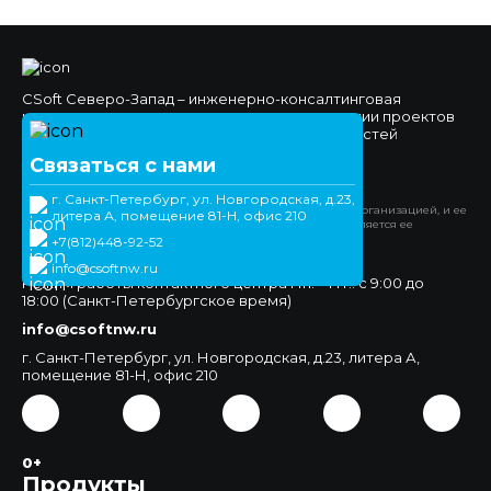
CSoft Северо-Запад – инженерно-консалтинговая
компания, специализирующаяся на реализации проектов
комплексной автоматизации различных областей
проектно-конструкторской деятельности.
Связаться с нами
Официальный сайт
г. Санкт-Петербург, ул. Новгородская, д.23,
*Компания Meta Platforms Inc. признана экстремистской организацией, и ее
литера А, помещение 81-Н, офис 210
деятельность запрещена на территории РФ. WhatsApp является ее
продуктом.
+7(812)448-92-52
+7(812)448-92-52
info@csoftnw.ru
Режим работы контактного центра Пн. – Пт.: с 9:00 до
18:00 (Санкт-Петербургское время)
info@csoftnw.ru
г. Санкт-Петербург, ул. Новгородская, д.23, литера А,
помещение 81-Н, офис 210
0+
Продукты