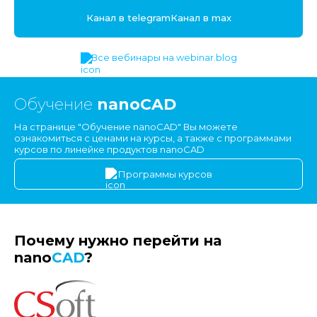
Канал в telegram
Канал в max
Все вебинары на webinar.blog
Обучение
nanoCAD
На странице "Обучение nanoCAD" Вы можете
ознакомиться с ценами на курсы, а также с программами
курсов по линейке продуктов nanoCAD
Программы курсов
Почему нужно перейти на
nano
CAD
?