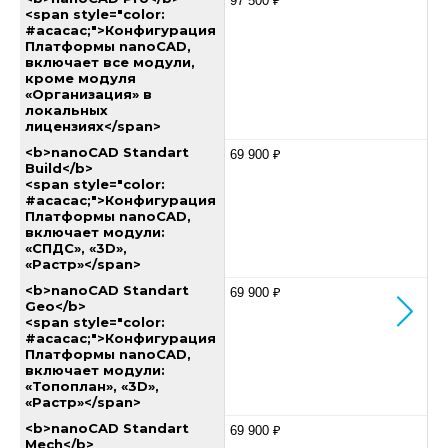
97 500 ₽
<span style="color:
#acacac;">Конфигурация
Платформы nanoCAD,
включает все модули,
кроме модуля
«Организация» в
локальных
лицензиях</span>
<b>nanoCAD Standart
69 900 ₽
Build</b>
<span style="color:
#acacac;">Конфигурация
Платформы nanoCAD,
включает модули:
«СПДС», «3D»,
«Растр»</span>
<b>nanoCAD Standart
69 900 ₽
Geo</b>
<span style="color:
#acacac;">Конфигурация
Платформы nanoCAD,
включает модули:
«Топоплан», «3D»,
«Растр»</span>
<b>nanoCAD Standart
69 900 ₽
Mech</b>