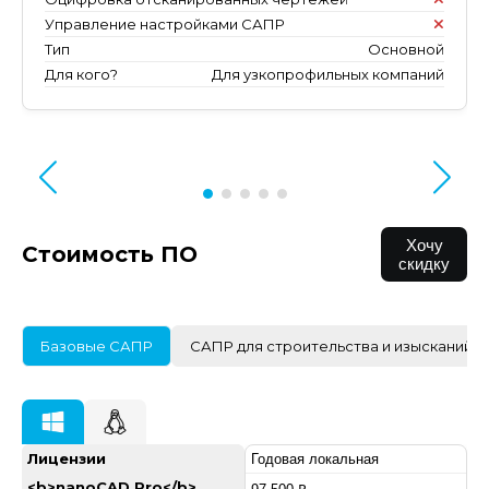
Управление настройками САПР
Тип
Основной
Для кого?
Для узкопрофильных компаний
Хочу
Стоимость ПО
скидку
Базовые САПР
САПР для строительства и изысканий
Лицензии
Годовая локальная
<b>nanoCAD Pro</b>