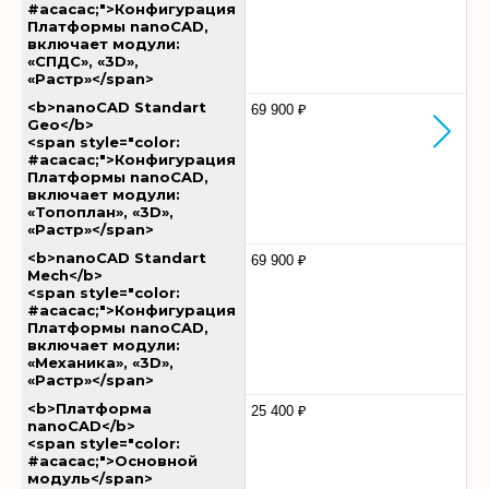
#acacac;">Конфигурация
Платформы nanoCAD,
включает модули:
«СПДС», «3D»,
«Растр»</span>
<b>nanoCAD Standart
69 900 ₽
Geo</b>
<span style="color:
#acacac;">Конфигурация
Платформы nanoCAD,
включает модули:
«Топоплан», «3D»,
«Растр»</span>
<b>nanoCAD Standart
69 900 ₽
Mech</b>
<span style="color:
#acacac;">Конфигурация
Платформы nanoCAD,
включает модули:
«Механика», «3D»,
«Растр»</span>
<b>Платформа
25 400 ₽
nanoCAD</b>
<span style="color:
#acacac;">Основной
модуль</span>