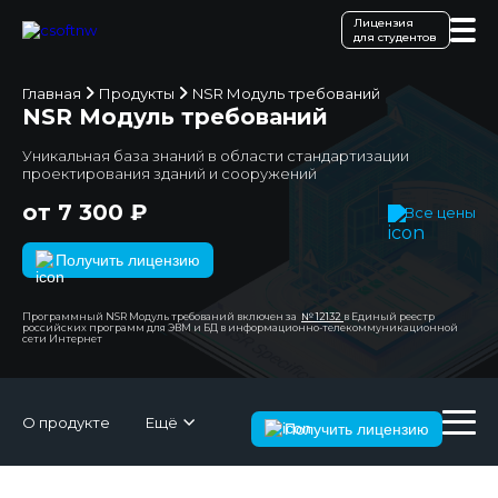
Лицензия
для студентов
Главная
Продукты
NSR Модуль требований
NSR Модуль требований
Уникальная база знаний в области стандартизации
проектирования зданий и сооружений
от 7 300 ₽
Все цены
Получить лицензию
Программный NSR Модуль требований включен за
№ 12132
в Единый реестр
российских программ для ЭВМ и БД в информационно-телекоммуникационной
сети Интернет
О продукте
Ещё
Получить лицензию