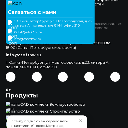
комплексной автоматизации различных областей
проектно-конструкторской деятельности.
Связаться с нами
Официальный сайт
г. Санкт-Петербург, ул. Новгородская, д.23,
*Компания Meta Platforms Inc. признана экстремистской организацией, и ее
литера А, помещение 81-Н, офис 210
деятельность запрещена на территории РФ. WhatsApp является ее
продуктом.
+7(812)448-92-52
+7(812)448-92-52
info@csoftnw.ru
Режим работы контактного центра Пн. – Пт.: с 9:00 до
18:00 (Санкт-Петербургское время)
info@csoftnw.ru
г. Санкт-Петербург, ул. Новгородская, д.23, литера А,
помещение 81-Н, офис 210
0+
Продукты
nanoCAD комплект Землеустройство
nanoCAD комплект Строительство
nanoCAD комплект Инженерия
✕
К сайту подключен сервис веб-
nanoCAD комплект Корпоративный
аналитики «Яндекс.Метрика»,