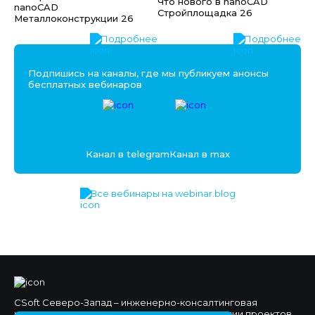
Что нового в nanoCAD
nanoCAD
Стройплощадка 26
Металлоконструкции 26
Подробнее
Подробнее
Подпишись на каналы, где мы публикуем анонсы
бесплатных вебинаров
Канал в telegram
Канал в max
Все вебинары на webinar.blog
CSoft Северо-Запад – инженерно-консалтинговая
компания, специализирующаяся на реализации проектов