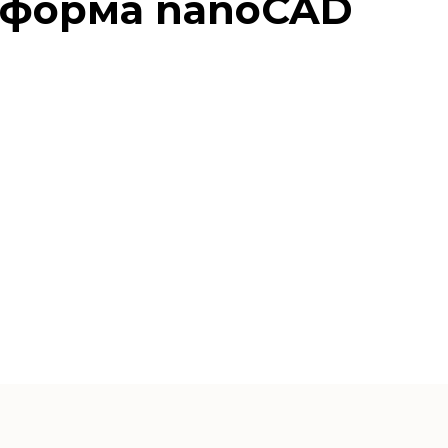
тформа nano
CAD