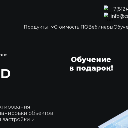
+7(812
info@c
Продукты
Стоимость ПО
Вебинары
Обуч
ан»
Обучение
в подарок!
AD
ктирования
ланировки объектов
 застройки и