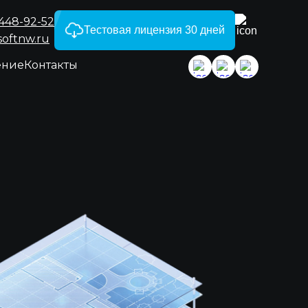
)448-92-52
Тестовая лицензия 30 дней
softnw.ru
ение
Контакты