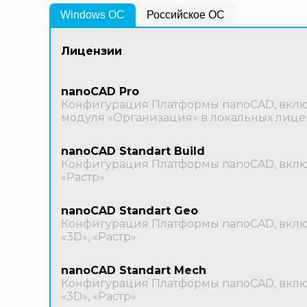
Windows OС
Российское ОС
Лицензии
nanoCAD Pro
Конфигурация Платформы nanoCAD, включ
модуля «Организация» в локальных лице
nanoCAD Standart Build
Конфигурация Платформы nanoCAD, включ
«Растр»
nanoCAD Standart Geo
Конфигурация Платформы nanoCAD, включ
«3D», «Растр»
nanoCAD Standart Mech
Конфигурация Платформы nanoCAD, включ
«3D», «Растр»