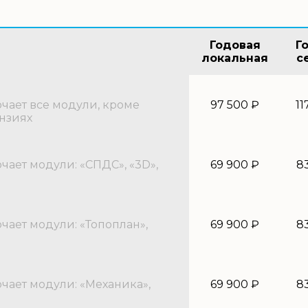
Годовая
Г
локальная
с
ает все модули, кроме
97 500 ₽
11
нзиях
ает модули: «СПДС», «3D»,
69 900 ₽
8
ает модули: «Топоплан»,
69 900 ₽
8
ает модули: «Механика»,
69 900 ₽
8