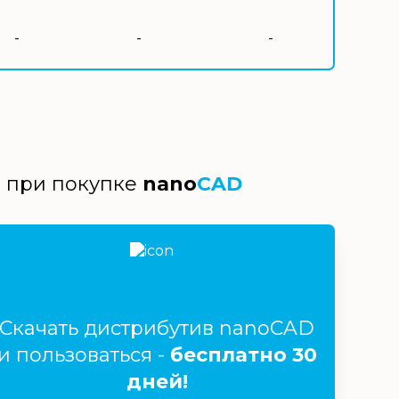
-
-
-
й при покупке
nano
CAD
Скачать дистрибутив nanoCAD
и пользоваться -
бесплатно 30
дней!