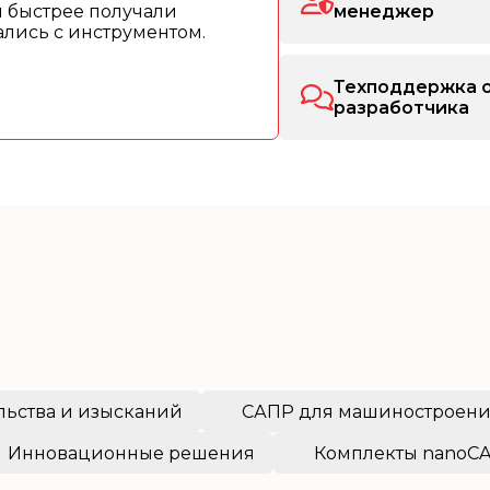
ы быстрее получали
менеджер
рались с инструментом.
Техподдержка 
разработчика
льства и изысканий
САПР для машиностроен
Инновационные решения
Комплекты nanoC