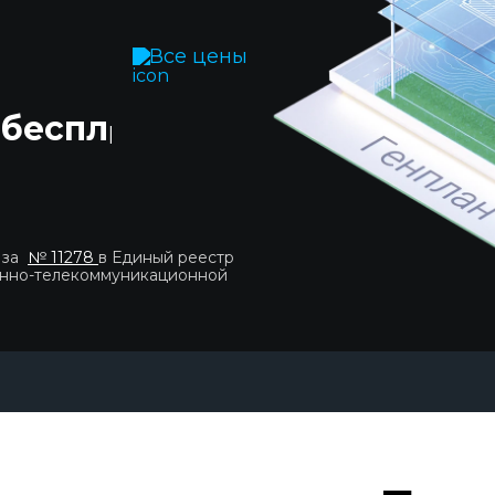
Все цены
 бесплатно!
|
 за
№ 11278
в Единый реестр
онно-телекоммуникационной