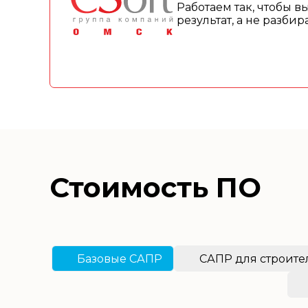
Работаем так, чтобы в
результат, а не разби
Стоимость ПО
Базовые САПР
САПР для строите