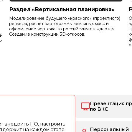
Раздел «Вертикальная планировка»
Моделирование будущего «красного» (проектного)
О
рельефа, расчет картограммы земляных масс и
з
оформление чертежа по российским стандартам.
п
Создание конструкции 3D-откосов.
к
ей
ф
и
р
Презентация п
по ВКС
т внедрить ПО, настроить
ддержит на каждом этапе.
Персональный