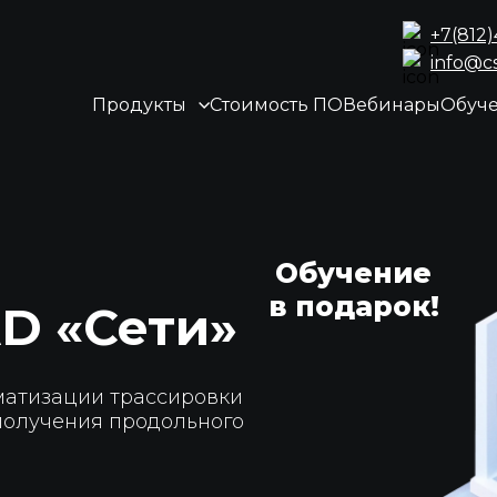
+7(812
info@c
Продукты
Стоимость ПО
Вебинары
Обуч
Обучение
в подарок!
D «Сети»
матизации трассировки
получения продольного