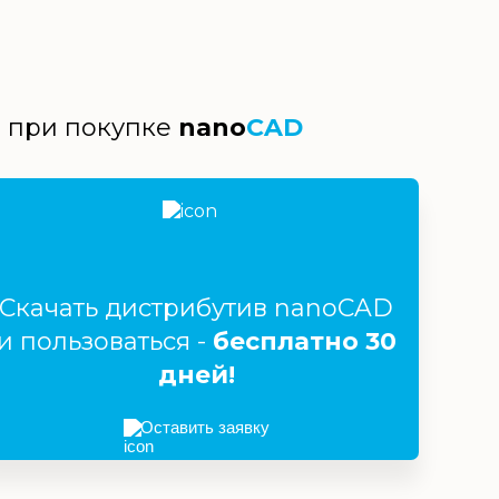
й при покупке
nano
CAD
Скачать дистрибутив nanoCAD
и пользоваться -
бесплатно 30
дней!
Оставить заявку