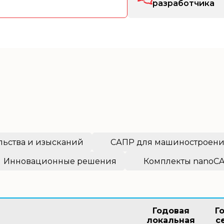
разработчика
льства и изысканий
САПР для машиностроен
Инновационные решения
Комплекты nanoC
Годовая
Г
локальная
с