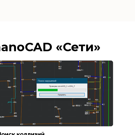
nanoCAD «Сети»
Поиск коллизий