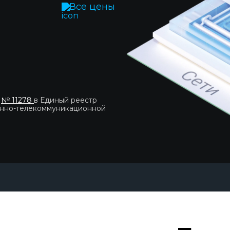
Все цены
 бес
|
а
№ 11278
в Единый реестр
онно-телекоммуникационной