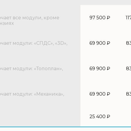
ает все модули, кроме
97 500 ₽
11
нзиях
ает модули: «СПДС», «3D»,
69 900 ₽
8
ает модули: «Топоплан»,
69 900 ₽
8
ает модули: «Механика»,
69 900 ₽
8
25 400 ₽