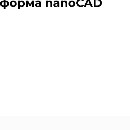
тформа nano
CAD