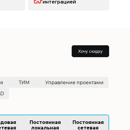
интеграцией
Хочу скидку
ия
ТИМ
Управление проектами
AD
одовая
Постоянная
Постоянная
етевая
локальная
сетевая