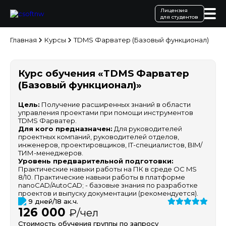
Лицензия
для студентов
Главная
Курсы
TDMS Фарватер (Базовый функционал)
Курс обучения «TDMS Фарватер
(Базовый функционал)»
Цель:
Получение расширенных знаний в области
управления проектами при помощи инструментов
TDMS Фарватер.
Для кого предназначен:
Для руководителей
проектных компаний, руководителей отделов,
инженеров, проектировщиков, IT-специалистов, BIM/
ТИМ-менеджеров.
Уровень предварительной подготовки:
Практические навыки работы на ПК в среде ОС MS
8/10. Практические навыки работы в платформе
nanoCAD/AutoCAD; - базовые знания по разработке
проектов и выпуску документации (рекомендуется).
9 дней/18 ак.ч.
126 000
₽/чел
Стоимость обучения группы по запросу