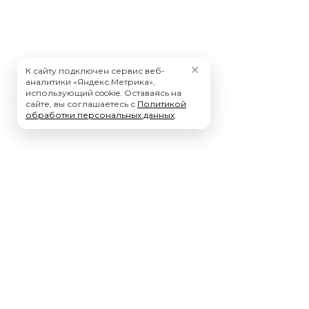
✕
К сайту подключен сервис веб-
аналитики «Яндекс.Метрика»,
использующий cookie. Оставаясь на
сайте, вы соглашаетесь с
Политикой
обработки персональных данных
.
CSoft Северо-Запад – инженерно-консалтинговая
компания, специализирующаяся на реализации проектов
комплексной автоматизации различных областей
проектно-конструкторской деятельности.
Официальный сайт
*Компания Meta Platforms Inc. признана экстремистской организацией, и ее