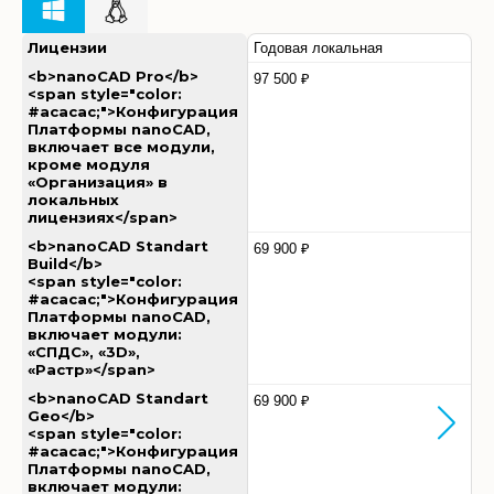
Лицензии
Годовая локальная
<b>nanoCAD Pro</b>
97 500 ₽
<span style="color:
#acacac;">Конфигурация
Платформы nanoCAD,
включает все модули,
кроме модуля
«Организация» в
локальных
лицензиях</span>
<b>nanoCAD Standart
69 900 ₽
Build</b>
<span style="color:
#acacac;">Конфигурация
Платформы nanoCAD,
включает модули:
«СПДС», «3D»,
«Растр»</span>
<b>nanoCAD Standart
69 900 ₽
Geo</b>
<span style="color:
#acacac;">Конфигурация
Платформы nanoCAD,
включает модули: