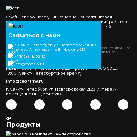
CSoft Северо-Запад – инженерно-консалтинговая
компания, специализирующаяся на реализации проектов
комплексной автоматизации различных областей
проектно-конструкторской деятельности.
Связаться с нами
Официальный сайт
г. Санкт-Петербург, ул. Новгородская, д.23,
*Компания Meta Platforms Inc. признана экстремистской организацией, и ее
литера А, помещение 81-Н, офис 210
деятельность запрещена на территории РФ. WhatsApp является ее
продуктом.
+7(812)448-92-52
+7(812)448-92-52
info@csoftnw.ru
Режим работы контактного центра Пн. – Пт.: с 9:00 до
18:00 (Санкт-Петербургское время)
info@csoftnw.ru
г. Санкт-Петербург, ул. Новгородская, д.23, литера А,
помещение 81-Н, офис 210
0+
Продукты
nanoCAD комплект Землеустройство