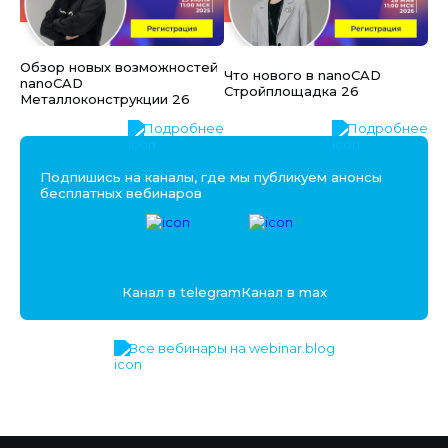
Обзор новых возможностей
Что нового в nanoCAD
nanoCAD
Стройплощадка 26
Металлоконструкции 26
Подробнее
Подробнее
Подпишись на каналы, где мы публикуем анонсы
бесплатных вебинаров
Канал в telegram
Канал в max
Все вебинары на webinar.blog