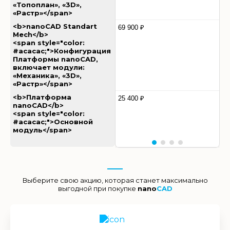
«Топоплан», «3D»,
«Растр»</span>
<b>nanoCAD Standart
69 900 ₽
Mech</b>
<span style="color:
#acacac;">Конфигурация
Платформы nanoCAD,
включает модули:
«Механика», «3D»,
«Растр»</span>
<b>Платформа
25 400 ₽
nanoCAD</b>
<span style="color:
#acacac;">Основной
модуль</span>
Выберите свою акцию, которая станет максимально
выгодной при покупке
nano
CAD