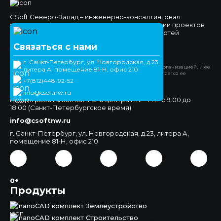
CSoft Северо-Запад – инженерно-консалтинговая
компания, специализирующаяся на реализации проектов
комплексной автоматизации различных областей
проектно-конструкторской деятельности.
Связаться с нами
Официальный сайт
г. Санкт-Петербург, ул. Новгородская, д.23,
*Компания Meta Platforms Inc. признана экстремистской организацией, и ее
литера А, помещение 81-Н, офис 210
деятельность запрещена на территории РФ. WhatsApp является ее
продуктом.
+7(812)448-92-52
+7(812)448-92-52
info@csoftnw.ru
Режим работы контактного центра Пн. – Пт.: с 9:00 до
18:00 (Санкт-Петербургское время)
info@csoftnw.ru
г. Санкт-Петербург, ул. Новгородская, д.23, литера А,
помещение 81-Н, офис 210
0+
Продукты
nanoCAD комплект Землеустройство
nanoCAD комплект Строительство