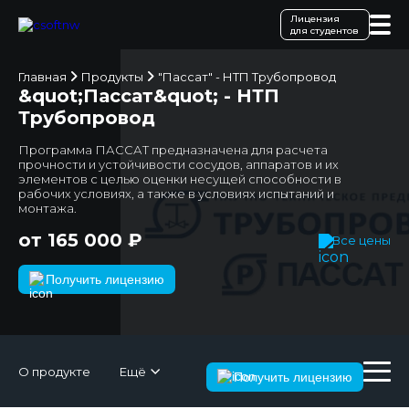
Лицензия
для студентов
Главная
Продукты
"Пассат" - НТП Трубопровод
&quot;Пассат&quot; - НТП
Трубопровод
Программа ПАССАТ предназначена для расчета
прочности и устойчивости сосудов, аппаратов и их
элементов с целью оценки несущей способности в
рабочих условиях, а также в условиях испытаний и
монтажа.
от 165 000 ₽
Все цены
Получить лицензию
О продукте
Ещё
Получить лицензию