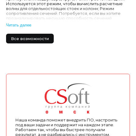
Используется этот режим, чтобы вычислить расчетные
волны для отдельностоящих стоек и колонн; Режим
сопротивления сечений. Потребуется, если вы хотите
проанализировать несущую способность сечений
конструкций из дерева любого типа; Режим
Читать далее
сопротивления соедин…
Все возможности
Наша команда поможет внедрить ПО, настроить
под ваши задачи и поддержит на каждом этапе.
Работаем так, чтобы вы быстрее получали
результат, а не разбирались с инструментом.