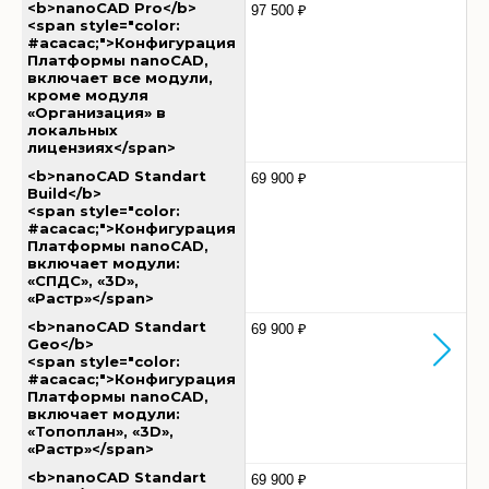
<b>nanoCAD Pro</b>
97 500 ₽
<span style="color:
#acacac;">Конфигурация
Платформы nanoCAD,
включает все модули,
кроме модуля
«Организация» в
локальных
лицензиях</span>
<b>nanoCAD Standart
69 900 ₽
Build</b>
<span style="color:
#acacac;">Конфигурация
Платформы nanoCAD,
включает модули:
«СПДС», «3D»,
«Растр»</span>
<b>nanoCAD Standart
69 900 ₽
Geo</b>
<span style="color:
#acacac;">Конфигурация
Платформы nanoCAD,
включает модули:
«Топоплан», «3D»,
«Растр»</span>
<b>nanoCAD Standart
69 900 ₽