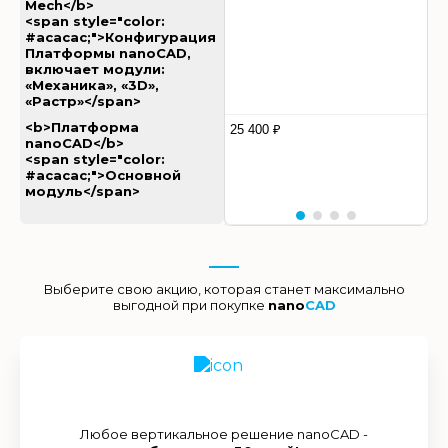
Mech</b>
<span style="color:
#acacac;">Конфигурация
Платформы nanoCAD,
включает модули:
«Механика», «3D»,
«Растр»</span>
<b>Платформа
25 400 ₽
nanoCAD</b>
<span style="color:
#acacac;">Основной
модуль</span>
Выберите свою акцию, которая станет максимально
выгодной при покупке
nano
CAD
Любое вертикальное решение nanoCAD -