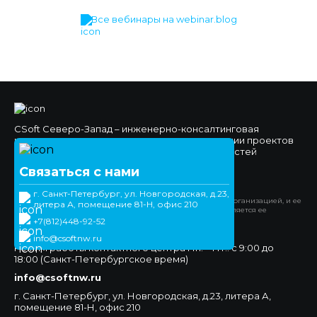
Все вебинары на webinar.blog
CSoft Северо-Запад – инженерно-консалтинговая
компания, специализирующаяся на реализации проектов
комплексной автоматизации различных областей
проектно-конструкторской деятельности.
Связаться с нами
Официальный сайт
г. Санкт-Петербург, ул. Новгородская, д.23,
*Компания Meta Platforms Inc. признана экстремистской организацией, и ее
литера А, помещение 81-Н, офис 210
деятельность запрещена на территории РФ. WhatsApp является ее
продуктом.
+7(812)448-92-52
+7(812)448-92-52
info@csoftnw.ru
Режим работы контактного центра Пн. – Пт.: с 9:00 до
18:00 (Санкт-Петербургское время)
info@csoftnw.ru
г. Санкт-Петербург, ул. Новгородская, д.23, литера А,
помещение 81-Н, офис 210