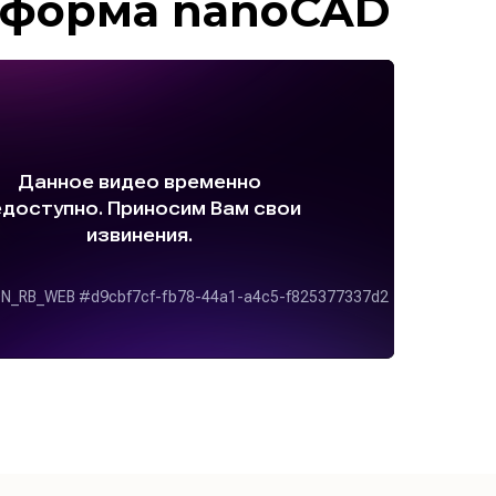
тформа nano
CAD