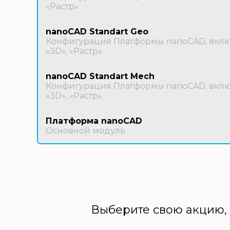
«Растр»
nanoCAD Standart Geo
Конфигурация Платформы nanoCAD, включ
«3D», «Растр»
nanoCAD Standart Mech
Конфигурация Платформы nanoCAD, включ
«3D», «Растр»
Платформа nanoCAD
Основной модуль
Выберите свою акцию, 