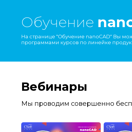
Обучение
nan
На странице "Обучение nanoCAD" Вы може
программами курсов по линейке проду
Вебинары
Мы проводим совершенно беспла