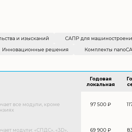
льства и изысканий
САПР для машиностроен
Инновационные решения
Комплекты nanoC
Годовая
Г
локальная
с
ает все модули, кроме
97 500 ₽
11
нзиях
ает модули: «СПДС», «3D»,
69 900 ₽
8