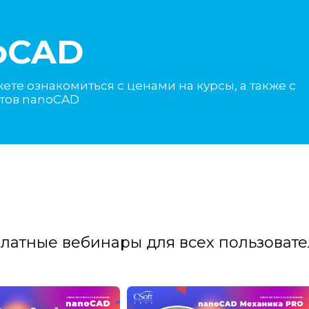
oCAD
те ознакомиться с ценами на курсы, а также с
ктов nanoCAD
тные вебинары для всех пользователе