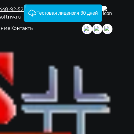
)448-92-52
Тестовая лицензия 30 дней
softnw.ru
ение
Контакты