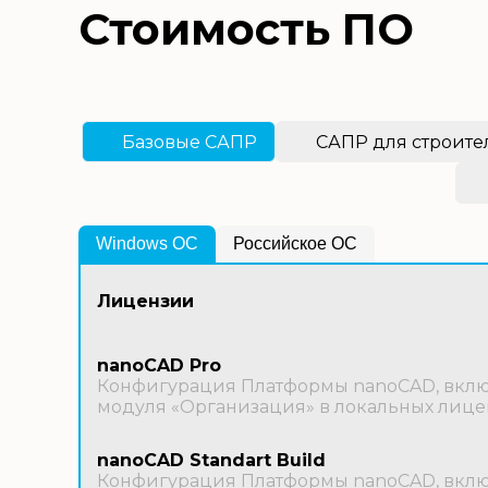
Стоимость ПО
Базовые САПР
САПР для строите
Windows OС
Российское ОС
Лицензии
nanoCAD Pro
Конфигурация Платформы nanoCAD, включ
модуля «Организация» в локальных лице
nanoCAD Standart Build
Конфигурация Платформы nanoCAD, включ