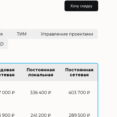
Хочу скидку
ия
ТИМ
Управление проектами
AD
одовая
Постоянная
Постоянная
етевая
локальная
сетевая
7 000 ₽
336 400 ₽
403 700 ₽
3 900 ₽
241 200 ₽
289 500 ₽